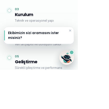
Aydınlatma metnini oku
×
Ekibimizin sizi aramasını ister
misiniz?
(İsteğe bağlı)